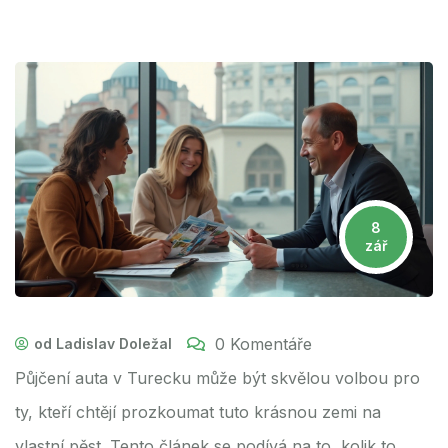
8
zář
0 Komentáře
od Ladislav Doležal
Půjčení auta v Turecku může být skvělou volbou pro
ty, kteří chtějí prozkoumat tuto krásnou zemi na
vlastní pěst. Tento článek se podívá na to, kolik to