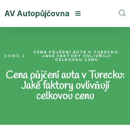
AV Autopůjčovna
CENA PŮJČENÍ AUTA V TURECKU:
DOMŮ
/
JAKÉ FAKTORY OVLIVŇUJÍ
CELKOVOU CENU
Cena půjčení auta v Turecku:
Jaké faktory ovlivňují
celkovou cenu