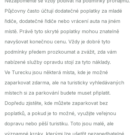
Nezapomeňte se vždy podívat na podmínky pronájmu.
Půjčovny často účtují dodatečné poplatky za mladé
řidiče, dodatečné řidiče nebo vrácení auta na jiném
místě. Právě tyto skryté poplatky mohou znatelně
navyšovat konečnou cenu. Vždy je dobré tyto
podmínky předem prozkoumat a zvážit, zda vám
nabízené služby opravdu stojí za tyto náklady.
Ve Turecku jsou některá místa, kde je možné
zaparkovat zdarma, ale na turisticky vyhledávaných
místech si za parkování budete muset připlatit.
Dopředu zjistěte, kde můžete zaparkovat bez
poplatků, a pokud je to možné, využijte veřejnou
dopravu nebo pěší turistiku. Toto jsou malé, ale
významné kroky, kterými lze ušetřit nezanedbatelné