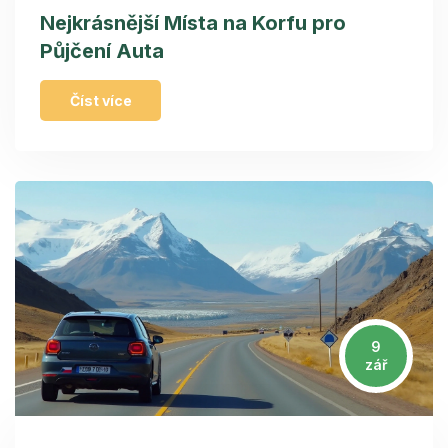
Nejkrásnější Místa na Korfu pro
Půjčení Auta
Číst více
9
zář