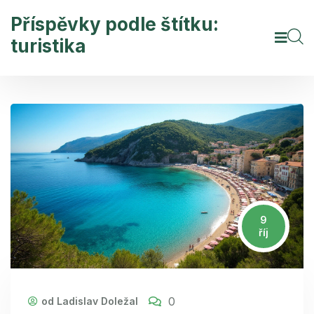
Příspěvky podle štítku:
turistika
9
říj
0
od Ladislav Doležal