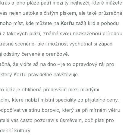
krás a jeho pláže patří mezi ty nejhezčí, které můžete
 vás nejen zátoka s čistým pískem, ale také průzračná
 mnoho míst, kde můžete na
Korfu
zažít klid a pohodu
nou z takových pláží, známá svou nezkaženou přírodou
krásné scenérie, ale i možnost vychutnat si západ
mi odstíny červené a oranžové.
ačná, že vidíte až na dno – je to opravdový ráj pro
 který Korfu pravidelně navštěvuje.
Tato pláž je oblíbená především mezi mladými
m, které nabízí místní speciality za přijatelné ceny.
 odpočívat ve stínu borovic, který se při mírném větru
telé vás často pozdraví s úsměvem, což platí pro
denní kultury.