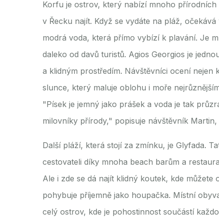
Korfu je ostrov, který nabízí mnoho přírodních 
v Řecku najít. Když se vydáte na pláž, očekává
modrá voda, která přímo vybízí k plavání. Je
daleko od davů turistů. Agios Georgios je jed
a klidným prostředím. Návštěvníci ocení nejen 
slunce, který maluje oblohu i moře nejrůznější
"Písek je jemný jako prášek a voda je tak průzr
milovníky přírody," popisuje návštěvník Martin,
Další pláží, která stojí za zmínku, je Glyfada. 
cestovateli díky mnoha beach barům a restaurací
Ale i zde se dá najít klidný koutek, kde můžete
pohybuje příjemně jako houpačka. Místní obyva
celý ostrov, kde je pohostinnost součástí každo