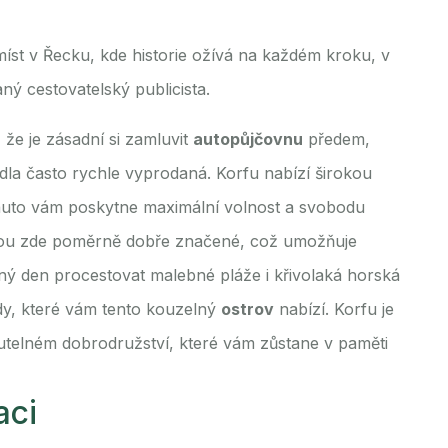
íst v Řecku, kde historie ožívá na každém kroku, v
ný cestovatelský publicista.
, že je zásadní si zamluvit
autopůjčovnu
předem,
zidla často rychle vyprodaná. Korfu nabízí širokou
 auto vám poskytne maximální volnost a svobodu
e jsou zde poměrně dobře značené, což umožňuje
diný den procestovat malebné pláže i křivolaká horská
dy, které vám tento kouzelný
ostrov
nabízí. Korfu je
utelném dobrodružství, které vám zůstane v paměti
aci