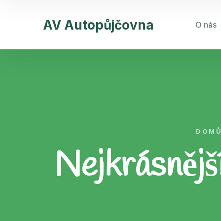
AV Autopůjčovna
O nás
DOM
Nejkrásnějš