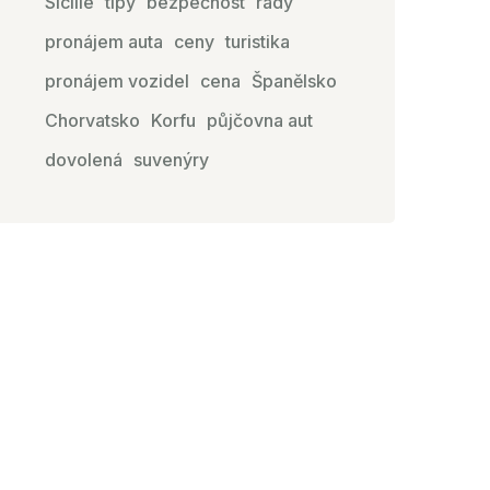
Sicílie
tipy
bezpečnost
rady
pronájem auta
ceny
turistika
pronájem vozidel
cena
Španělsko
Chorvatsko
Korfu
půjčovna aut
dovolená
suvenýry