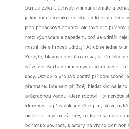
bujnou zelení, úchvatnými panoramaty a bohatý
jedinečnou mozaiku zážitků. Je to místo, kde se
jeho pohádková pobřeží, ale také pro příběhy, 
mezi východem a západem, což se odráží nejen v 
místní lidé s hrdostí udržují. Ať už se jedná o 
Kerkyře, hlavním městě ostrova, Korfu láká svo
Návštěva Korfu znamená vstoupit do světa, kde 
sady. Ostrov je pro své pestré přírodní scenér
přehnané. Lidé sem přijíždějí hledat klid na je
průzračnou vodou, která rozptýlí i ty největší s
které vedou přes zalesněné kopce, skrze úzké 
nichž se otevírají výhledy, na které se nezapo
benátské pevnosti, kláštery na vrcholcích hor 