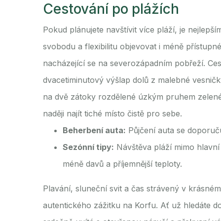
Cestování po plážích
Pokud plánujete navštívit více pláží, je nejlep
svobodu a flexibilitu objevovat i méně přístupné
nacházející se na severozápadním pobřeží. Ce
dvacetiminutový výšlap dolů z malebné vesnič
na dvě zátoky rozdělené úzkým pruhem zelené
naději najít tiché místo čistě pro sebe.
Beherbení auta:
Půjčení auta se doporučuj
Sezónní tipy:
Návštěva pláží mimo hlavní 
méně davů a příjemnější teploty.
Plavání, sluneční svit a čas strávený v krásném 
autentického zážitku na Korfu. Ať už hledáte 