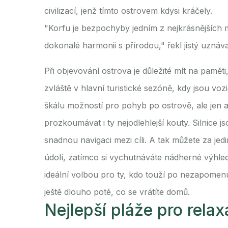
civilizací, jenž tímto ostrovem kdysi kráčely.
"Korfu je bezpochyby jedním z nejkrásnějších m
dokonalé harmonii s přírodou," řekl jistý uznáva
Při objevování ostrova je důležité mít na paměti
zvláště v hlavní turistické sezóně, kdy jsou vo
škálu možností pro pohyb po ostrově, ale jen
prozkoumávat i ty nejodlehlejší kouty. Silnic
snadnou navigaci mezi cíli. A tak můžete za je
údolí, zatímco si vychutnáváte nádherné výhle
ideální volbou pro ty, kdo touží po nezapomen
ještě dlouho poté, co se vrátíte domů.
Nejlepší pláže pro relax