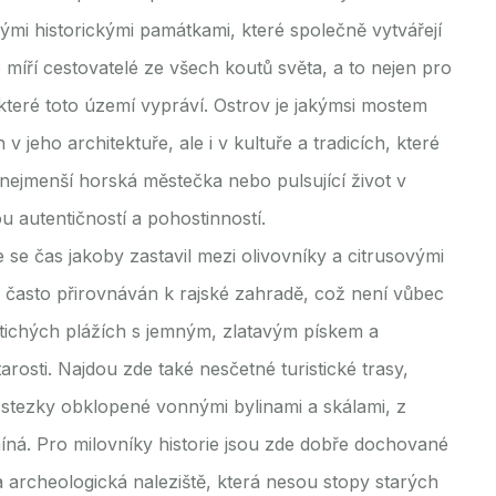
mi historickými památkami, které společně vytvářejí
 míří cestovatelé ze všech koutů světa, a to nejen pro
které toto území vypráví. Ostrov je jakýmsi mostem
jeho architektuře, ale i v kultuře a tradicích, které
ta nejmenší horská městečka nebo pulsující život v
u autentičností a pohostinností.
se čas jakoby zastavil mezi olivovníky a citrusovými
ie často přirovnáván k rajské zahradě, což není vůbec
ho tichých plážích s jemným, zlatavým pískem a
tarosti. Najdou zde také nesčetné turistické trasy,
stezky obklopené vonnými bylinami a skálami, z
míná. Pro milovníky historie jsou zde dobře dochované
a archeologická naleziště, která nesou stopy starých