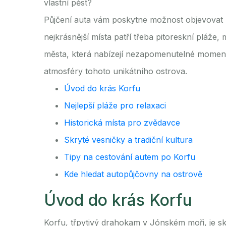
vlastní pěst?
Půjčení auta vám poskytne možnost objevovat 
nejkrásnější místa patří třeba pitoreskní pláže
města, která nabízejí nezapomenutelné momenty
atmosféry tohoto unikátního ostrova.
Úvod do krás Korfu
Nejlepší pláže pro relaxaci
Historická místa pro zvědavce
Skryté vesničky a tradiční kultura
Tipy na cestování autem po Korfu
Kde hledat autopůjčovny na ostrově
Úvod do krás Korfu
Korfu, třpytivý drahokam v Jónském moři, je s