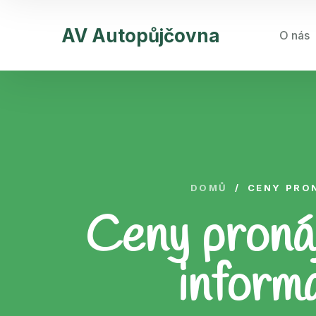
AV Autopůjčovna
O nás
DOMŮ
/
CENY PRON
Ceny pronáj
inform