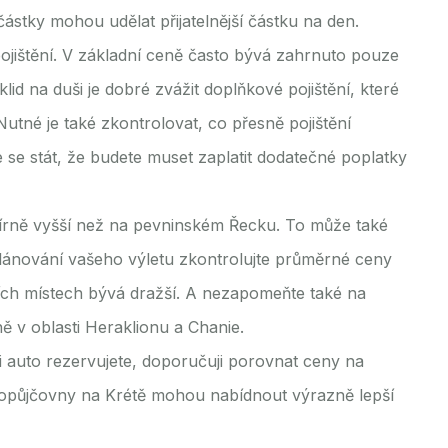
částky mohou udělat přijatelnější částku na den.
pojištění. V základní ceně často bývá zahrnuto pouze
lid na duši je dobré zvážit doplňkové pojištění, které
utné je také zkontrolovat, co přesně pojištění
 se stát, že budete muset zaplatit dodatečné poplatky
mírně vyšší než na pevninském Řecku. To může také
plánování vašeho výletu zkontrolujte průměrné ceny
ích místech bývá dražší. A nezapomeňte také na
ě v oblasti Heraklionu a Chanie.
i auto rezervujete, doporučuji porovnat ceny na
topůjčovny na Krétě mohou nabídnout výrazně lepší