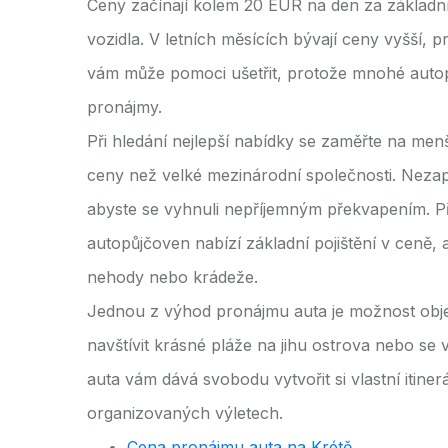
Ceny začínají kolem 20 EUR na den za základní
vozidla. V letních měsících bývají ceny vyšší, p
vám může pomoci ušetřit, protože mnohé autop
pronájmy.
Při hledání nejlepší nabídky se zaměřte na men
ceny než velké mezinárodní společnosti. Nezap
abyste se vyhnuli nepříjemným překvapením. P
autopůjčoven nabízí základní pojištění v ceně, 
nehody nebo krádeže.
Jednou z výhod pronájmu auta je možnost obje
navštívit krásné pláže na jihu ostrova nebo se 
auta vám dává svobodu vytvořit si vlastní itine
organizovaných výletech.
Cena pronájmu auta na Krétě