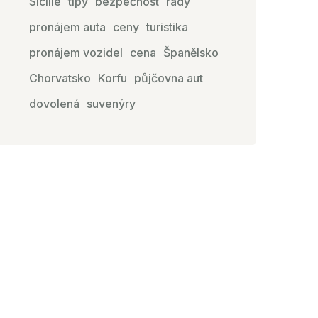
Sicílie
tipy
bezpečnost
rady
pronájem auta
ceny
turistika
pronájem vozidel
cena
Španělsko
Chorvatsko
Korfu
půjčovna aut
dovolená
suvenýry