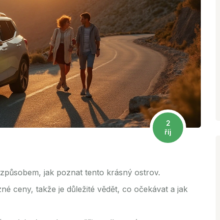
2
říj
způsobem, jak poznat tento krásný ostrov.
é ceny, takže je důležité vědět, co očekávat a jak