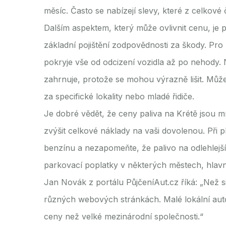
měsíc. Často se nabízejí slevy, které z celkové 
Dalším aspektem, který může ovlivnit cenu, je 
základní pojištění zodpovědnosti za škody. Pro k
pokryje vše od odcizení vozidla až po nehody. N
zahrnuje, protože se mohou výrazně lišit. Může
za specifické lokality nebo mladé řidiče.
Je dobré vědět, že ceny paliva na Krétě jsou 
zvýšit celkové náklady na vaši dovolenou. Při 
benzínu a nezapomeňte, že palivo na odlehlejš
parkovací poplatky v některých městech, hlavn
Jan Novák z portálu PůjčeníAut.cz říká: „Než s
různých webových stránkách. Malé lokální au
ceny než velké mezinárodní společnosti.“