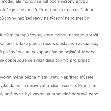
 model, ale mohou se lišit podle sezóny a typu
rotože je více turistů. Pronájem vozu na delší dobu
ůjčovny nabízejí slevy na týdenní nebo měsíční
ší místní autopůjčovny, které mohou nabídnout lepší
omeňte si také přečíst recenze ostatních zákazníků,
ři půjčování auta nezapomeňte na pojištění. Mnoho
ale doporučuje se zvážit další pokrytí pro případ
vovat méně běžná místa Kréty. Například můžete
vydat do hor a objevovat tradiční vesnice. Pronájem
rář, aniž byste byli závislí na hromadné dopravě nebo