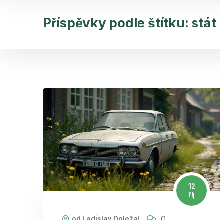
Příspěvky podle štítku: stát
12
říj
0
od Ladislav Doležal