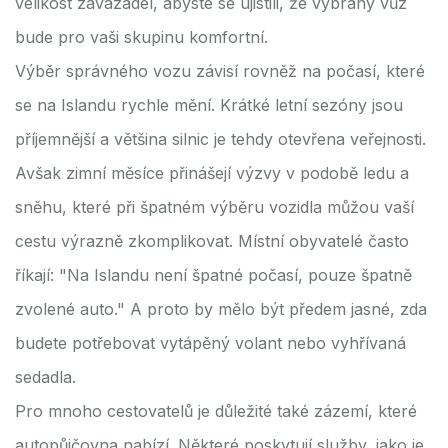
velikost zavazadel, abyste se ujistili, že vybraný vůz
bude pro vaši skupinu komfortní.
Výběr správného vozu závisí rovněž na počasí, které
se na Islandu rychle mění. Krátké letní sezóny jsou
příjemnější a většina silnic je tehdy otevřena veřejnosti.
Avšak zimní měsíce přinášejí výzvy v podobě ledu a
sněhu, které při špatném výběru vozidla můžou vaší
cestu výrazně zkomplikovat. Místní obyvatelé často
říkají: "Na Islandu není špatné počasí, pouze špatně
zvolené auto." A proto by mělo být předem jasné, zda
budete potřebovat vytápěný volant nebo vyhřívaná
sedadla.
Pro mnoho cestovatelů je důležité také zázemí, které
autopůjčovna nabízí. Některé poskytují služby, jako je