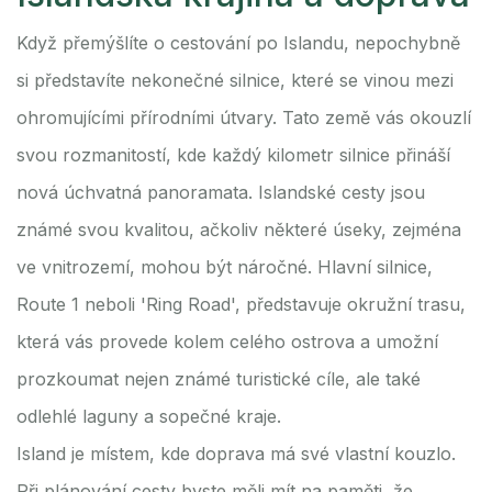
Když přemýšlíte o cestování po Islandu, nepochybně
si představíte nekonečné silnice, které se vinou mezi
ohromujícími přírodními útvary. Tato země vás okouzlí
svou rozmanitostí, kde každý kilometr silnice přináší
nová úchvatná panoramata. Islandské cesty jsou
známé svou kvalitou, ačkoliv některé úseky, zejména
ve vnitrozemí, mohou být náročné. Hlavní silnice,
Route 1 neboli 'Ring Road', představuje okružní trasu,
která vás provede kolem celého ostrova a umožní
prozkoumat nejen známé turistické cíle, ale také
odlehlé laguny a sopečné kraje.
Island je místem, kde doprava má své vlastní kouzlo.
Při plánování cesty byste měli mít na paměti, že