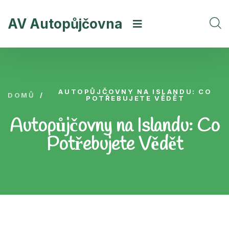
AV Autopůjčovna
AUTOPŮJČOVNY NA ISLANDU: CO
DOMŮ
/
POTŘEBUJETE VĚDĚT
Autopůjčovny na Islandu: Co
Potřebujete Vědět