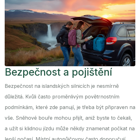
Bezpečnost a pojištění
Bezpečnost na islandských silnicích je nesmírně
důležitá. Kvůli často proměnlivým povětrnostním
podmínkám, které zde panují, je třeba být připraven na
vše. Sněhové bouře mohou přijít, aniž byste to čekali,
a užít si klidnou jízdu může někdy znamenat počkat na
lepší počasí. Místní autopůjčovny často doporučují