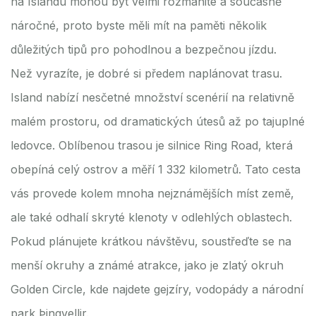
na Islandu mohou být velmi rozmanité a současně
náročné, proto byste měli mít na paměti několik
důležitých tipů pro pohodlnou a bezpečnou jízdu.
Než vyrazíte, je dobré si předem naplánovat trasu.
Island nabízí nesčetné množství scenérií na relativně
malém prostoru, od dramatických útesů až po tajuplné
ledovce. Oblíbenou trasou je silnice Ring Road, která
obepíná celý ostrov a měří 1 332 kilometrů. Tato cesta
vás provede kolem mnoha nejznámějších míst země,
ale také odhalí skryté klenoty v odlehlých oblastech.
Pokud plánujete krátkou návštěvu, soustřeďte se na
menší okruhy a známé atrakce, jako je zlatý okruh
Golden Circle, kde najdete gejzíry, vodopády a národní
park Þingvellir.