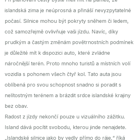
islandská zima je neúprosná a přináší nevyzpytatelné
počasí. Silnice mohou být pokryty sněhem či ledem,
což samozřejmě ovlivňuje vaši jízdu. Navíc, díky
prudkým a častým změnám povětrnostních podmínek
je důležité mít k dispozici auto, které zvládne
náročnější terén. Proto mnoho turistů a místních volí
vozidla s pohonem všech čtyř kol. Tato auta jsou
oblíbená pro svou schopnost snadno si poradit s
nelítostným terénem a brázdit srdce islandské krajiny
bez obav.
Radost z jízdy nekončí pouze u vizuálního zážitku.
Island dává pocítit svobodu, kterou jinde nenajdete.
„Islandské silnice jako by vedly přímo do ráje,“ říká