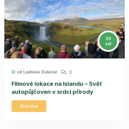
29
zář
0
od Ladislav Doležal
Filmové lokace na Islandu – Svět
autopůjčoven v srdci přírody
Číst více