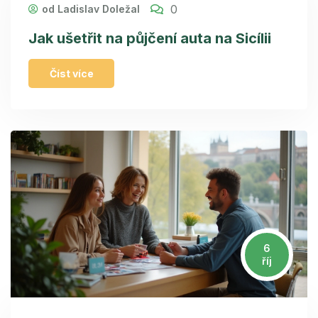
0
od Ladislav Doležal
Jak ušetřit na půjčení auta na Sicílii
Číst více
6
říj