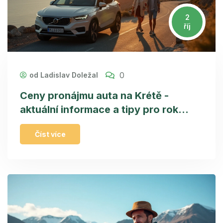
2
říj
0
od Ladislav Doležal
Ceny pronájmu auta na Krétě -
aktuální informace a tipy pro rok
2024
Číst více