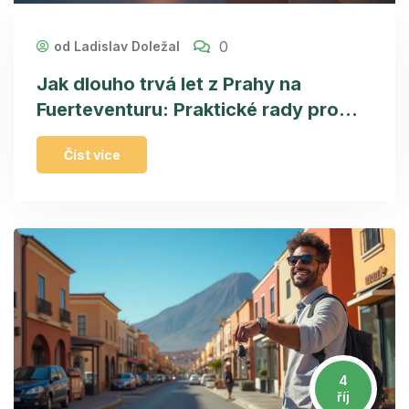
0
od Ladislav Doležal
Jak dlouho trvá let z Prahy na
Fuerteventuru: Praktické rady pro
cestovatele
Číst více
4
říj