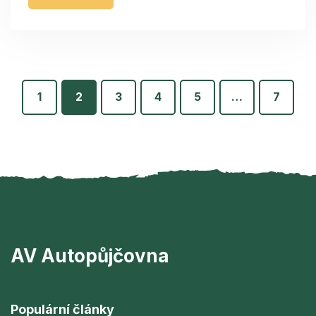
1
2
3
4
5
…
7
AV Autopůjčovna
Populární články