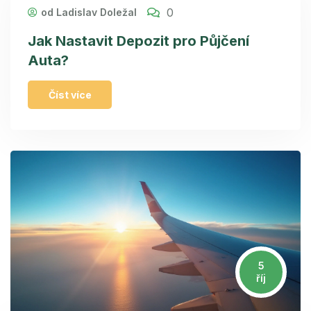
0
od Ladislav Doležal
Jak Nastavit Depozit pro Půjčení
Auta?
Číst více
5
říj