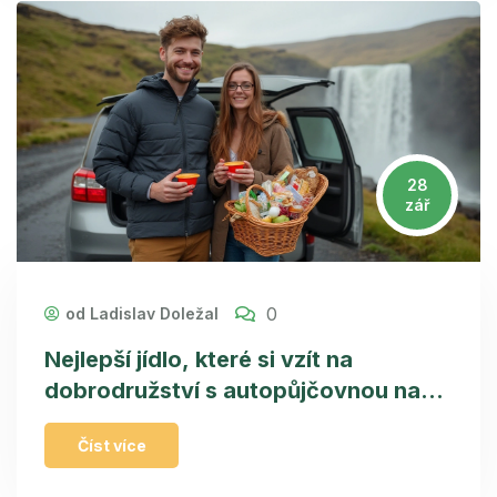
28
zář
0
od Ladislav Doležal
Nejlepší jídlo, které si vzít na
dobrodružství s autopůjčovnou na
Islandu
Číst více