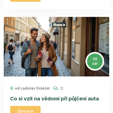
26
zář
0
od Ladislav Doležal
Co si vzít na vědomí při půjčení auta
Číst více