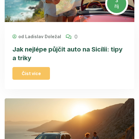
3
říj
0
od Ladislav Doležal
Jak nejlépe půjčit auto na Sicílii: tipy
a triky
Číst více