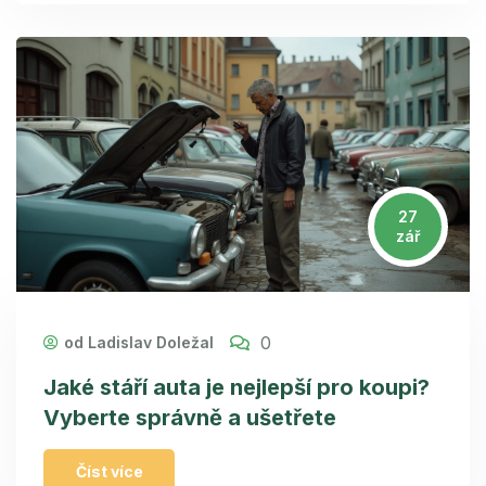
27
zář
0
od Ladislav Doležal
Jaké stáří auta je nejlepší pro koupi?
Vyberte správně a ušetřete
Číst více