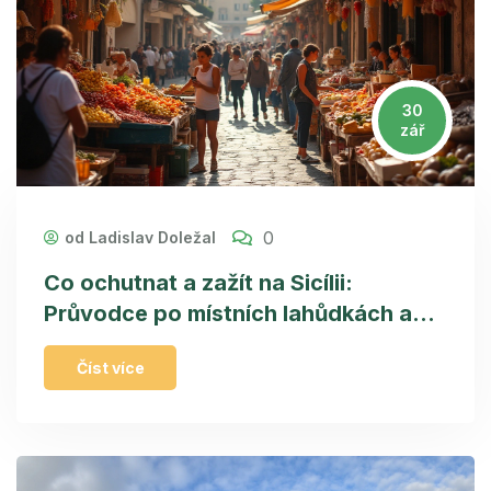
30
zář
0
od Ladislav Doležal
Co ochutnat a zažít na Sicílii:
Průvodce po místních lahůdkách a
autopůjčovnách
Číst více