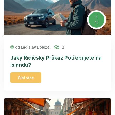
1
říj
0
od Ladislav Doležal
Jaký Řidičský Průkaz Potřebujete na
Islandu?
Číst více